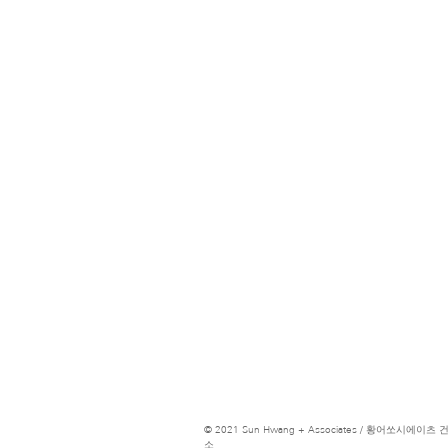
© 2021 Sun Hwang + Associates / 황어쏘시에이
소